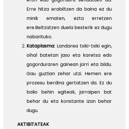
Erre hitza erabiltzen da baina ez du
minik ematen, ezta erretzen
ere.Beltzatzen duela besterik ez dugu
nabarituko.
Kataplasma
: Landarea txiki-txiki egin,
oihal batetan jaso eta karetsa edo
gogorduraren gainean jarri eta bildu.
Gau guztian zehar utzi. Hemen ere
prozesu berdina gertatzen da. Ez du
balio behin egiteak, jarraipen bat
behar du eta konstante izan behar
dugu.
AKTIBITATEAK