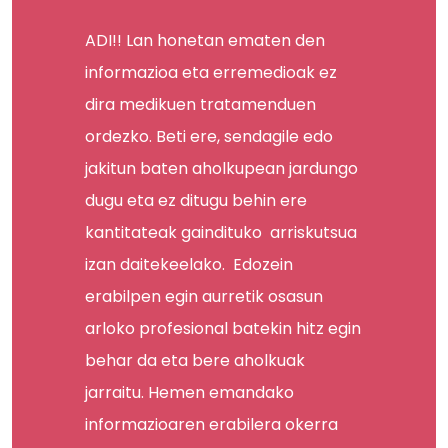
ADI!! Lan honetan ematen den
informazioa eta erremedioak ez
dira medikuen tratamenduen
ordezko. Beti ere, sendagile edo
jakitun baten aholkupean jardungo
dugu eta ez ditugu behin ere
kantitateak gaindituko arriskutsua
izan daitekeelako. Edozein
erabilpen egin aurretik osasun
arloko profesional batekin hitz egin
behar da eta bere aholkuak
jarraitu. Hemen emandako
informazioaren erabilera okerra