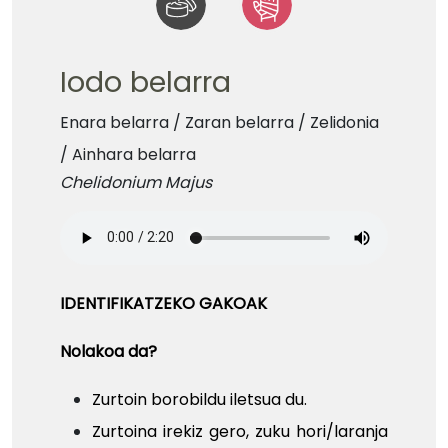
Iodo belarra
Enara belarra /
Zaran belarra /
Zelidonia
/
Ainhara belarra
Chelidonium Majus
IDENTIFIKATZEKO GAKOAK
Nolakoa da?
Zurtoin borobildu iletsua du.
Zurtoina irekiz gero, zuku hori/laranja