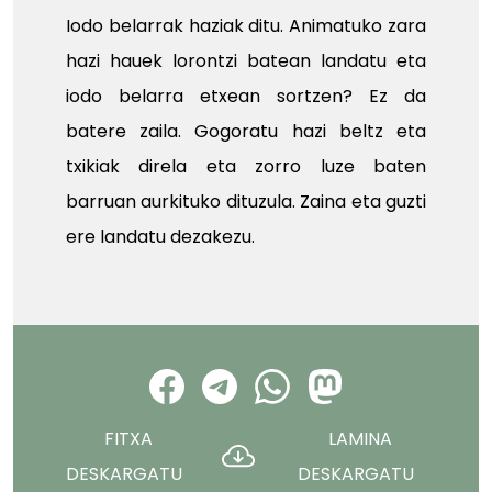
Iodo belarrak haziak ditu. Animatuko zara
hazi hauek lorontzi batean landatu eta
iodo belarra etxean sortzen? Ez da
batere zaila. Gogoratu hazi beltz eta
txikiak direla eta zorro luze baten
barruan aurkituko dituzula. Zaina eta guzti
ere landatu dezakezu.
FITXA
LAMINA
DESKARGATU
DESKARGATU