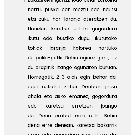
hartu, puska bat moztu edo hautsi
eta zuku hori-laranja ateratzen du.
Honekin karetsa edota gogordura
ikutu edo bustiko dugu. Ikututako
tokiak laranja kolorea hartuko
du poliki-poliki. Behin eginez gero, ez
du eraginik izango egunaren buruan.
Horregatik, 2-3 aldiz egin behar da
egun askotan zehar. Denbora pasa
ahala eta asko emanez, gogordura
edo karetsa erretzen joango
da. Dena erabat erre arte. Behin
dena erre denean, karetsa bakarrik
erori edo gogordura sendatuko da.