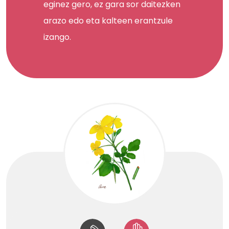
eginez gero, ez gara sor daitezken
arazo edo eta kalteen erantzule
izango.