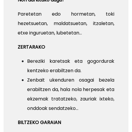
Paretetan edo hormetan, toki
hezetsuetan, maldatsuetan, itzaletan,
etxe inguruetan, lubetetan…
ZERTARAKO
Bereziki karetsak eta gogordurak
kentzeko erabiltzen da.
Zenbait ukenduren osagai bezela
erabiltzen da, hala nola herpesak eta
ekzemak tratatzeko, zauriak ixteko,
onddoak sendatzeko...
BILTZEKO GARAIAN