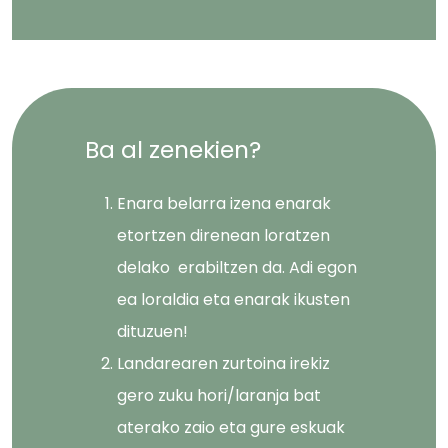
Ba al zenekien?
Enara belarra izena enarak
etortzen direnean loratzen
delako erabiltzen da. Adi egon
ea loraldia eta enarak ikusten
dituzuen!
Landarearen zurtoina irekiz
gero zuku hori/laranja bat
aterako zaio eta gure eskuak