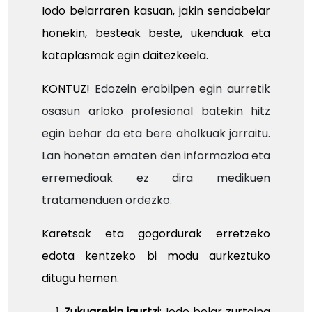
Iodo belarraren kasuan, jakin sendabelar
honekin, besteak beste, ukenduak eta
kataplasmak egin daitezkeela.
KONTUZ!
Edozein erabilpen egin aurretik
osasun arloko profesional batekin hitz
egin behar da eta bere aholkuak jarraitu.
Lan honetan ematen den informazioa eta
erremedioak ez dira medikuen
tratamenduen ordezko.
Karetsak eta gogordurak erretzeko
edota kentzeko bi modu aurkeztuko
ditugu hemen.
Zukuarekin igurtzi
: Iodo belar zurtoina