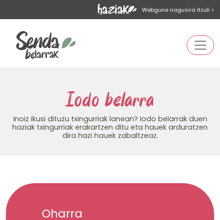
Webgune nagusira itzuli >
Iodo belarra
Inoiz ikusi dituzu txingurriak lanean? Iodo belarrak duen
haziak txingurriak erakartzen ditu eta hauek arduratzen
dira hazi hauek zabaltzeaz.
Oharra