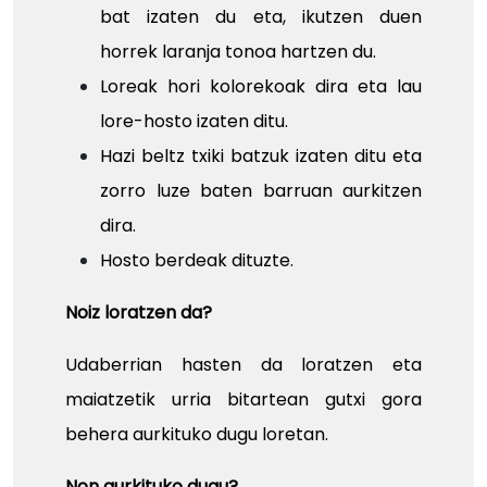
bat izaten du eta, ikutzen duen
horrek laranja tonoa hartzen du.
Loreak hori kolorekoak dira eta lau
lore-hosto izaten ditu.
Hazi beltz txiki batzuk izaten ditu eta
zorro luze baten barruan aurkitzen
dira.
Hosto berdeak dituzte.
Noiz loratzen da?
Udaberrian hasten da loratzen eta
maiatzetik urria bitartean gutxi gora
behera aurkituko dugu loretan.
Non aurkituko dugu?