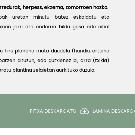
, erredurak, herpess, ekzema, zomorroen hozka.
toak uretan minutu batez eskaldatu eta
kian jarri eta ondoren bildu gasa edo oihal
gu hiru plantina mota daudela (handia, ertaina
patzen dituzun, edo gutxienez bi, arra (txikia)
atu plantina zelaietan aurkituko duzula.
FITXA DESKARGATU
LAMINA DESKARG