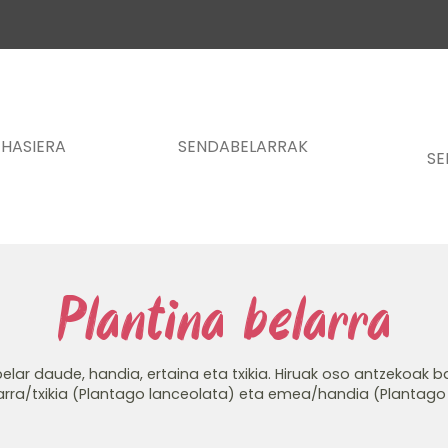
HASIERA
SENDABELARRAK
SE
Plantina belarra
belar daude, handia, ertaina eta txikia. Hiruak oso antzekoak 
 arra/txikia (Plantago lanceolata) eta emea/handia (Plantago 