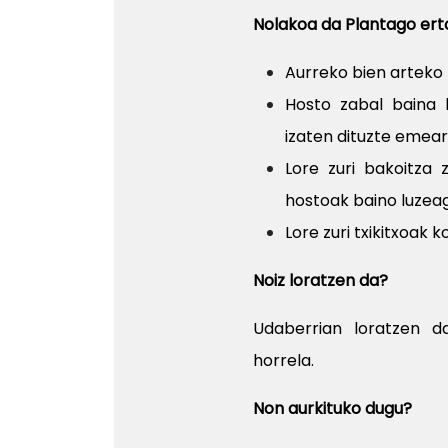
Nolakoa da Plantago er
Aurreko bien arteko 
Hosto zabal baina b
izaten dituzte emea
Lore zuri bakoitza 
hostoak baino luzeag
Lore zuri txikitxoak 
Noiz loratzen da?
Udaberrian loratzen d
horrela.
Non aurkituko dugu?