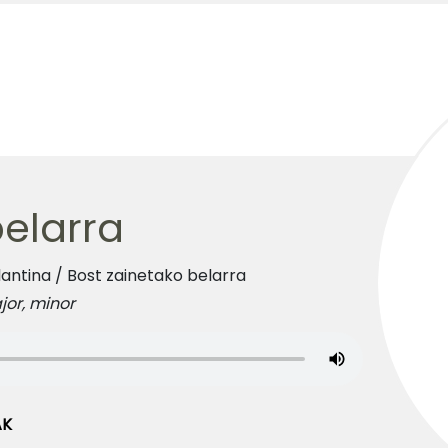
belarra
lantina /
Bost zainetako belarra
jor, minor
AK