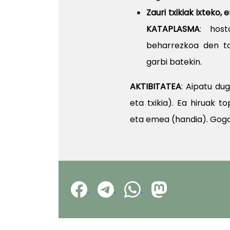
Zauri txikiak ixteko
KATAPLASMA
: hos
beharrezkoa den to
garbi batekin.
AKTIBITATEA
: Aipatu du
eta txikia). Ea hiruak to
eta emea (handia). Gogor