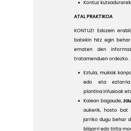
Kontuz kutsadurareki
ATAL PRAKTIKOA
KONTUZ! Edozein erabil
batekin hitz egin behar
ematen den informaz
tratamenduen ordezko.
Eztula, mukiak kanpo
edo eta eztarria
plantina infusioak e
Kalean bagaude,
zau
aukerik, hosto bat 
jarriko dugu behar d
bilgarri edo tirita m