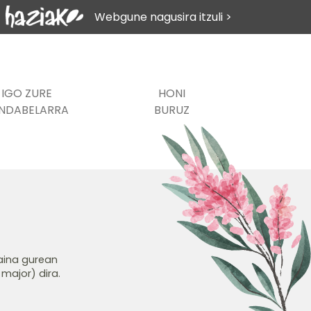
Webgune nagusira itzuli >
IGO ZURE
HONI
NDABELARRA
BURUZ
baina gurean
major) dira.