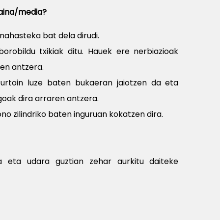
taina/media?
nahasteka bat dela dirudi.
orobildu txikiak ditu. Hauek ere nerbiazioak
ren antzera.
zurtoin luze baten bukaeran jaiotzen da eta
oak dira arraren antzera.
kono zilindriko baten inguruan kokatzen dira.
a eta udara guztian zehar aurkitu daiteke