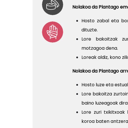
Nolakoa da Plantago e
Hosto zabal eta bor
dituzte.
Lore bakoitzak zu
motzagoa dena.
Loreak aldiz, kono zi
Nolakoa da Plantago arr
Hosto luze eta estua
Lore bakoitza zurtoi
baino luzeagoak dira
Lore zuri txikitxoak
koroa baten antzera