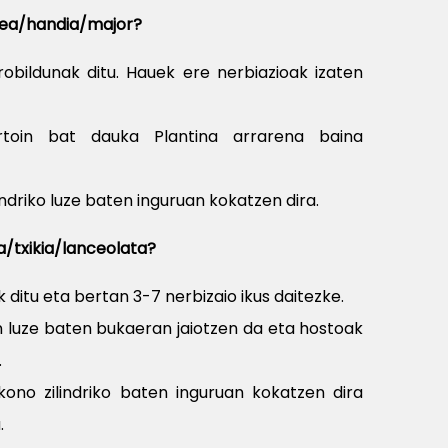
mea/handia/major?
obildunak ditu. Hauek ere nerbiazioak izaten
rtoin bat dauka Plantina arrarena baina
lindriko luze baten inguruan kokatzen dira.
a/txikia/lanceolata?
k ditu eta bertan 3-7 nerbizaio ikus daitezke.
n luze baten bukaeran jaiotzen da eta hostoak
.
 kono zilindriko baten inguruan kokatzen dira
.