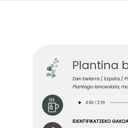
Plantina 
Zain belarra /
Ezpata /
P
Plantago lanceolata, ma
IDENTIFIKATZEKO GAKO