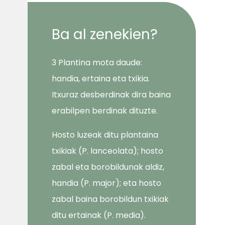
Ba al zenekien?
3 Plantina mota daude:
handia, ertaina eta txikia.
Itxuraz desberdinak dira baina
erabilpen berdinak dituzte.
Hosto luzeak ditu plantaina
txikiak (P. lanceolata); hosto
zabal eta borobildunak aldiz,
handia (P. major); eta hosto
zabal baina borobildun txikiak
ditu ertainak (P. media).