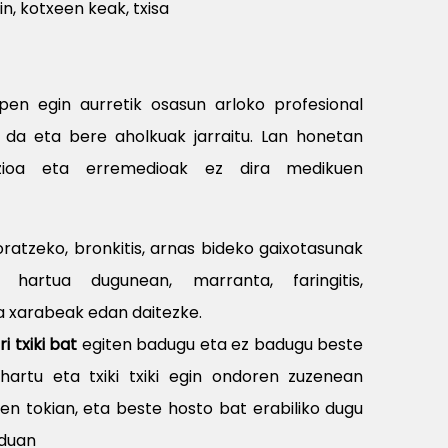
n, kotxeen keak, txisa
pen egin aurretik osasun arloko profesional
 da eta bere aholkuak jarraitu. Lan honetan
ioa eta erremedioak ez dira medikuen
ratzeko, bronkitis, arnas bideko gaixotasunak
 hartua dugunean, marranta, faringitis,
ta xarabeak edan daitezke.
ri txiki bat
egiten badugu eta ez badugu beste
hartu eta txiki txiki egin ondoren zuzenean
en tokian, eta beste hosto bat erabiliko dugu
oduan