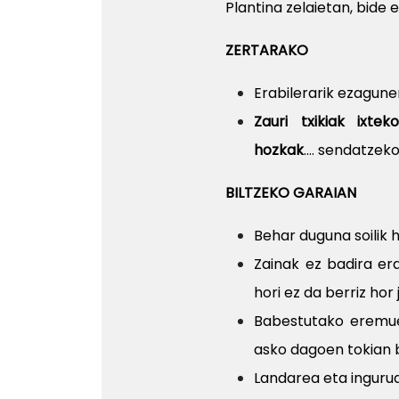
Plantina zelaietan, bide e
ZERTARAKO
Erabilerarik ezagun
Zauri txikiak ixte
hozkak
.... sendatzek
BILTZEKO GARAIAN
Behar duguna soilik 
Zainak ez badira era
hori ez da berriz hor 
Babestutako eremue
asko dagoen tokian b
Landarea eta ingurua