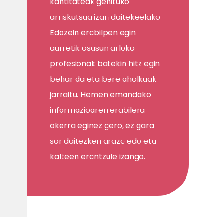
kantitateak gehituko
arriskutsua izan daitekeelako
Edozein erabilpen egin
aurretik osasun arloko
profesionak batekin hitz egin
behar da eta bere aholkuak
jarraitu. Hemen emandako
informazioaren erabilera
okerra eginez gero, ez gara
sor daitezken arazo edo eta
kalteen erantzule izango.