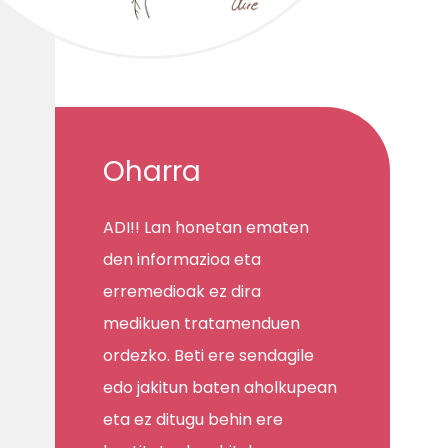
Oharra
ADI!! Lan honetan ematen
den informazioa eta
erremedioak ez dira
medikuen tratamenduen
ordezko. Beti ere sendagile
edo jakitun baten aholkupean
eta ez ditugu behin ere