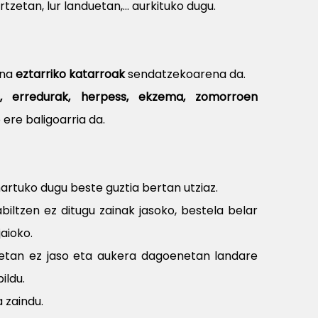
rtzetan, lur landuetan,... aurkituko dugu.
ena
eztarriko katarroak
sendatzekoarena da.
ko, erredurak, herpess, ekzema, zomorroen
o ere baligoarria da.
hartuko dugu beste guztia bertan utziaz.
biltzen ez ditugu zainak jasoko, bestela belar
jaioko.
tan ez jaso eta aukera dagoenetan landare
ildu.
 zaindu.